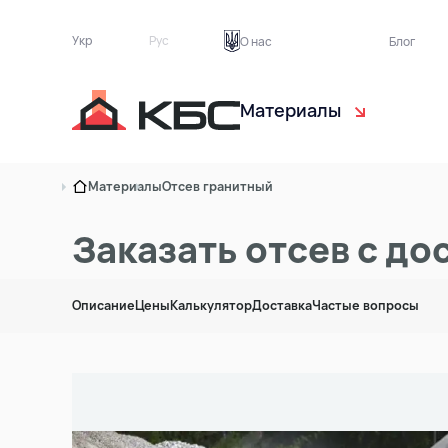
Укр
Рус
О нас
Блог
Материалы
Чернозём
С
Материалы
Отсев гранитный
Торф растительный
Э
Заказать отсев с до
Песок
Б
Описание
Цены
Калькулятор
Доставка
Частые вопросы
Грунт на подсыпку
Т
Асфальтная крошка
Кирпичный бой