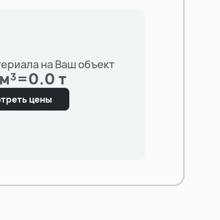
териала на Ваш объект
 м³
=
0.0 т
треть цены