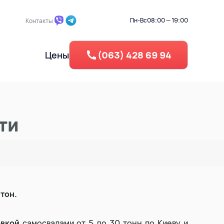
Пн-Вс
08:00 — 19:00
Контакты
Цены
(063) 428 69 94
частка
Промышленный демонтаж
Берегоукрепление
ти
Обратная засыпка
га
Вертикальная планировка
Рециклинг - Дробление бетона
 тон.
усора
Утелизация резины
авкой
самосвалами от 5 до 30 тонн по Киеву и