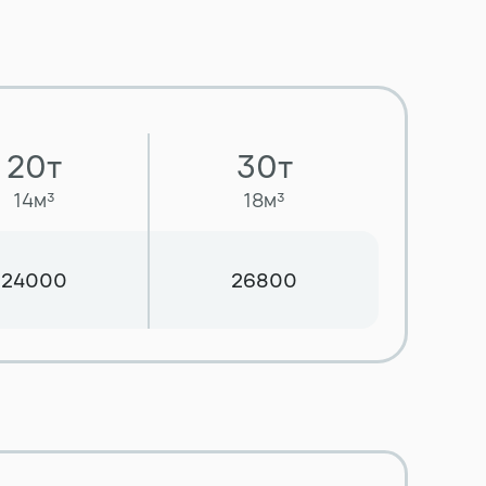
20т
30т
14м³
18м³
24000
26800