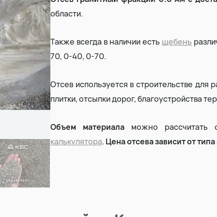
области.
Земляные работы
Также всегда в наличии есть
щебень
различ
Демонтаж дома
70, 0-40, 0-70.
Отсев используется в строительстве для 
плитки, отсыпки дорог, благоустройства те
Объем материала
можно рассчитать с
калькулятора
.
Цена отсева зависит от типа 