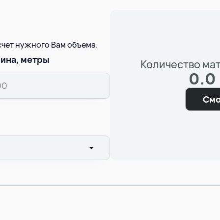
асчет нужного Вам объема.
ина, метры
Количество ма
0.0
Смо