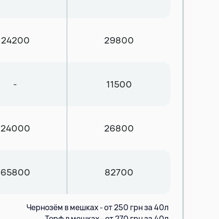
24200
29800
-
11500
24000
26800
65800
82700
Чернозём в мешках - от 250 грн за 40л
Торф в мешках - от 270 грн за 40л