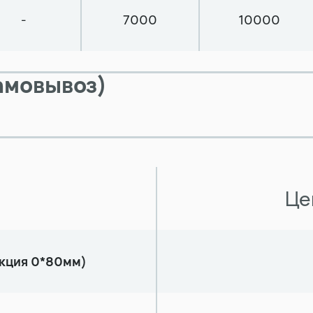
-
7000
10000
амовывоз)
Це
кция 0*80мм)