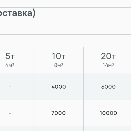
ставка)
5т
10т
20т
4м³
8м³
14м³
-
4000
5000
-
7000
10000