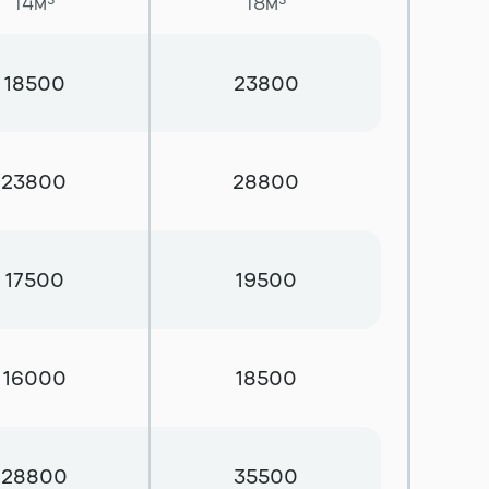
14м³
18м³
Выторфовка
18500
23800
Уборка и вывоз снега
23800
28800
17500
19500
16000
18500
28800
35500