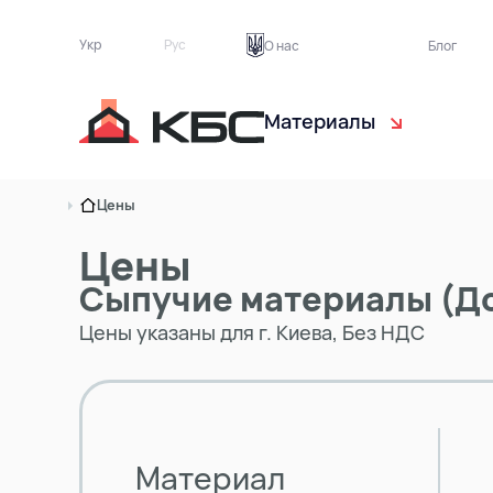
Укр
Рус
О нас
Блог
Материалы
Чернозём
С
Цены
Торф растительный
Э
Цены
Сыпучие материалы (До
Песок
Б
Цены указаны для г. Киева, Без НДС
Грунт на подсыпку
Т
Асфальтная крошка
Материал
Кирпичный бой