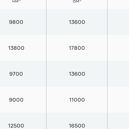
4м³
8м³
Земляные работы
9800
13600
Демонтаж дома
13800
17800
9700
13600
9000
11000
12500
16500