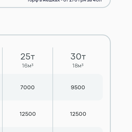
25т
30т
16м³
18м³
7000
9500
12500
12500