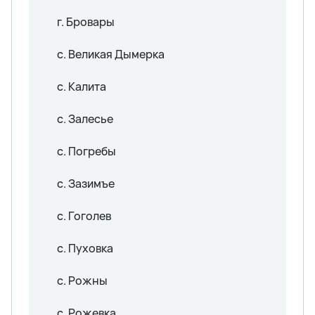
г. Бровары
с. Великая Дымерка
с. Калита
с. Залесье
с. Погребы
с. Зазимъе
с. Гоголев
с. Пуховка
с. Рожны
с. Рожевка