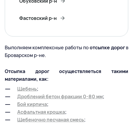
Обуховский р-н
Фастовский р-н
Выполняем комплексные работы по
отсыпке дорог
в
Броварском р-не.
Отсыпка дорог осуществляеться такими
материалами, как:
Щебень
;
Дроблений бетон фракции 0-80 мм
;
Бой кирпича
;
Асфальтная крошка
;
Щебеночно песчаная смесь
;