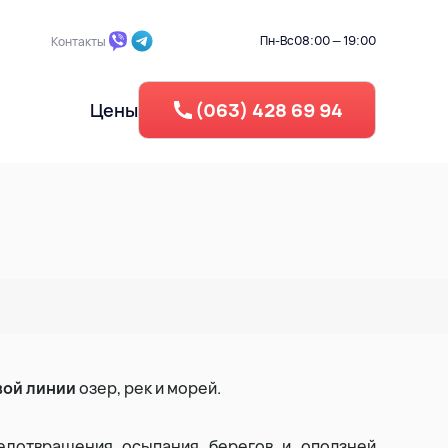
Пн-Вс
08:00 — 19:00
Контакты
Цены
(063) 428 69 94
частка
Промышленный демонтаж
Берегоукрепление
Обратная засыпка
га
Вертикальная планировка
Рециклинг - Дробление бетона
вой линии
озер, рек и морей.
усора
Утелизация резины
едотвращения осыпания берегов и оползней