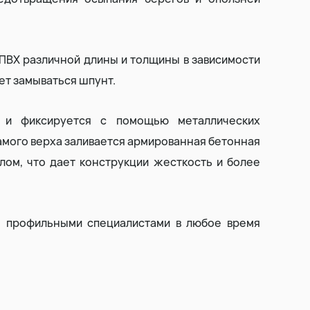
Выторфовка
ВХ различной длины и толщины в зависимости
Уборка и вывоз снега
дет замываться шпунт.
я и фиксируется с помощью металлических
амого верха заливается армированная бетонная
лом, что дает конструкции жесткость и более
я профильными специалистами в любое время