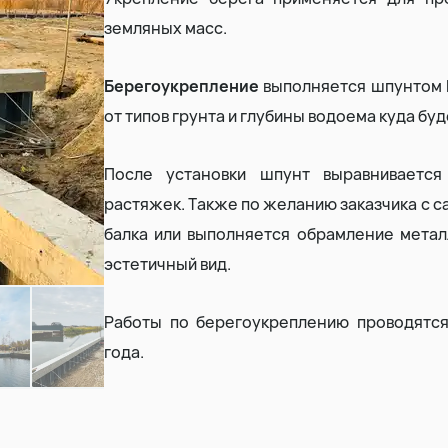
земляных масс.
Земляные работы
Берегоукрепление
выполняется шпунтом П
Демонтаж дома
от типов грунта и глубины водоема куда бу
После установки шпунт выравниваетс
растяжек. Также по желанию заказчика с с
балка или выполняется обрамление метал
эстетичный вид.
Работы по берегоукреплению проводятс
года.