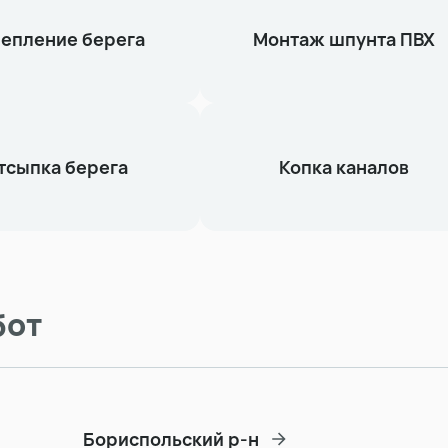
епление берега
Монтаж шпунта ПВХ
тсыпка берега
Копка каналов
бот
Бориспольский р-н