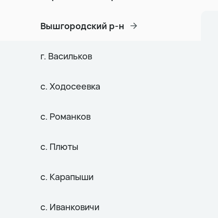
Вышгородский р-н
г. Васильков
с. Ходосеевка
с. Романков
с. Плюты
с. Карапыши
с. Иванковичи