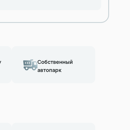
у
Собственный
автопарк