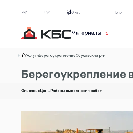
Укр
Рус
О нас
Блог
Материалы
Чернозём
С
Услуги
Берегоукрепление
Обуховский р-н
Торф растительный
Э
Берегоукрепление в
Песок
Б
Описание
Цены
Районы выполнения работ
Грунт на подсыпку
Т
Асфальтная крошка
Кирпичный бой