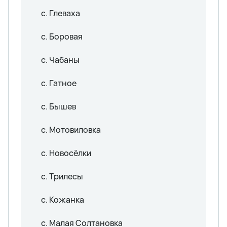
с. Глеваха
с. Боровая
с. Чабаны
с. Гатное
с. Бышев
с. Мотовиловка
с. Новосёлки
с. Трилесы
с. Кожанка
с. Малая Солтановка