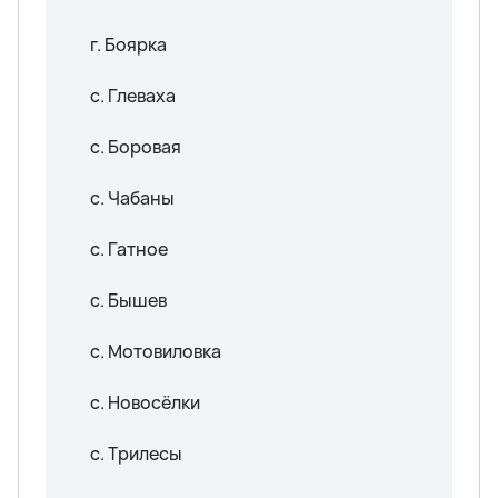
г. Боярка
с. Глеваха
с. Боровая
с. Чабаны
с. Гатное
с. Бышев
с. Мотовиловка
с. Новосёлки
с. Трилесы