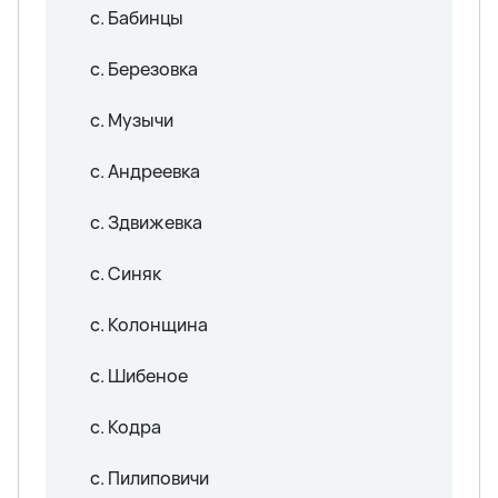
с. Бабинцы
с. Березовка
с. Музычи
с. Андреевка
с. Здвижевка
с. Синяк
с. Колонщина
с. Шибеное
с. Кодра
с. Пилиповичи