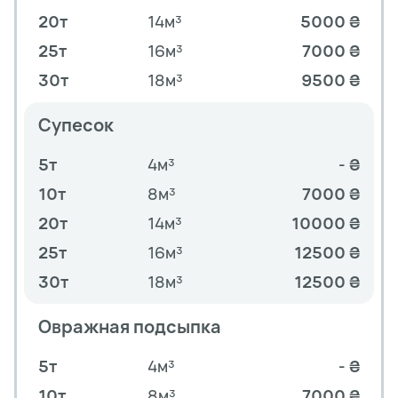
20т
14м³
5000 ₴
25т
16м³
7000 ₴
30т
18м³
9500 ₴
Супесок
5т
4м³
- ₴
10т
8м³
7000 ₴
20т
14м³
10000 ₴
25т
16м³
12500 ₴
30т
18м³
12500 ₴
Овражная подсыпка
5т
4м³
- ₴
10т
8м³
7000 ₴