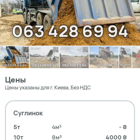
Цены
Цены указаны для г. Киева, Без НДС
Суглинок
5т
4м³
- ₴
10т
8м³
4000 ₴