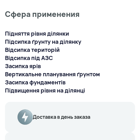
Сфера применения
Підняття рівня ділянки
Підсипка ґрунту на ділянку
Відсипка територій
Відсипка під АЗС
Засипка ярів
Вертикальне планування ґрунтом
Засипка фундаментів
Підвищення рівня на ділянці
Доставка в день заказа