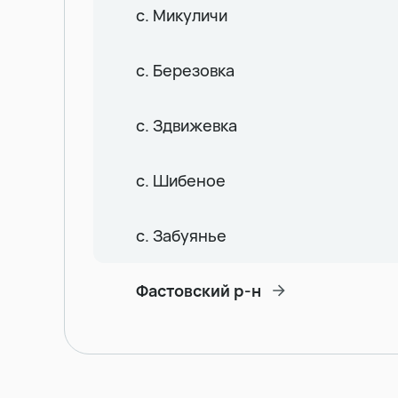
с. Микуличи
с. Березовка
с. Здвижевка
с. Шибеное
с. Забуянье
Фастовский р-н