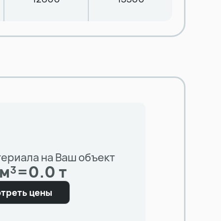
териала на Ваш объект
 м³
=
0.0 т
треть цены