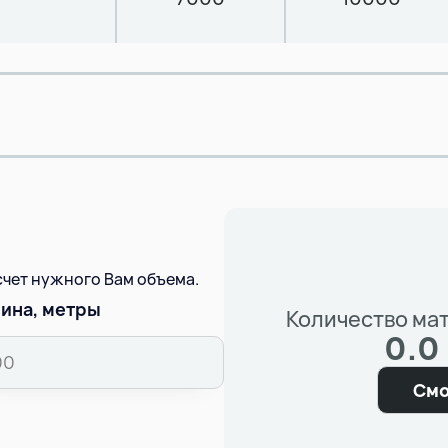
асчет нужного Вам объема.
ина, метры
Количество ма
0.0
Смо