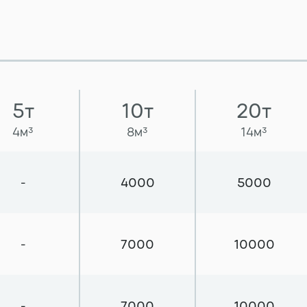
5т
10т
20т
4м³
8м³
14м³
-
4000
5000
-
7000
10000
-
7000
10000