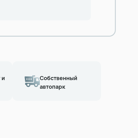
 и
Собственный
автопарк