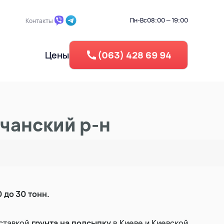
Пн-Вс
08:00 — 19:00
Контакты
Цены
(063) 428 69 94
частка
Промышленный демонтаж
Берегоукрепление
учанский р-н
Обратная засыпка
га
Вертикальная планировка
Рециклинг - Дробление бетона
0 до 30 тонн.
усора
Утелизация резины
ставкой
грунта на подсыпку
в Киеве и Киевской