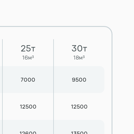
25т
30т
16м³
18м³
7000
9500
12500
12500
12600
13500