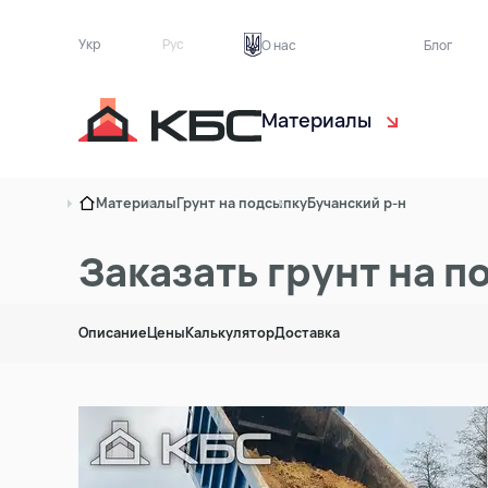
Укр
Рус
О нас
Блог
Материалы
Чернозём
С
Материалы
Грунт на подсыпку
Бучанский р-н
Торф растительный
Э
Заказать грунт на п
Песок
Б
Описание
Цены
Калькулятор
Доставка
Грунт на подсыпку
Т
Асфальтная крошка
Кирпичный бой