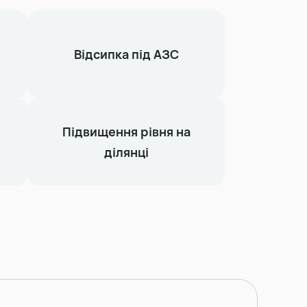
Відсипка під АЗС
Підвищення рівня на
ділянці