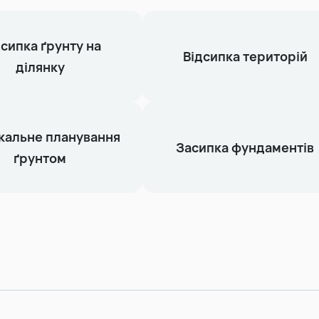
сипка ґрунту на
Відсипка територій
ділянку
кальне планування
Засипка фундаментів
ґрунтом