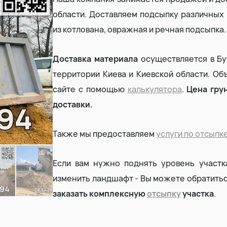
области. Доставляем подсыпку различных ви
Земляные работы
из котлована, овражная и речная подсыпка.
Демонтаж дома
Доставка материала
осуществляется в Бу
территории Киева и Киевской области. Об
сайте с помощью
калькулятора
.
Цена грун
доставки.
Также мы предоставляем
услуги по отсыпк
Если вам нужно поднять уровень участка
изменить ландшафт - Вы можете обратиться
заказать комплексную
отсыпку
участка
.