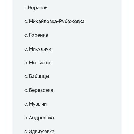
г. Ворзель
с. Михайловка-Рубежовка
с. Горенка
с. Микуличи
с. Мотыжин
с. Бабинцы
с. Березовка
с. Музычи
с. Андреевка
с. Здвижевка