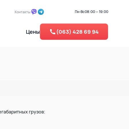
Пн-Вс
08:00 — 19:00
Контакты
Цены
(063) 428 69 94
частка
Промышленный демонтаж
Берегоукрепление
Обратная засыпка
га
Вертикальная планировка
Рециклинг - Дробление бетона
егабаритных грузов:
усора
Утелизация резины