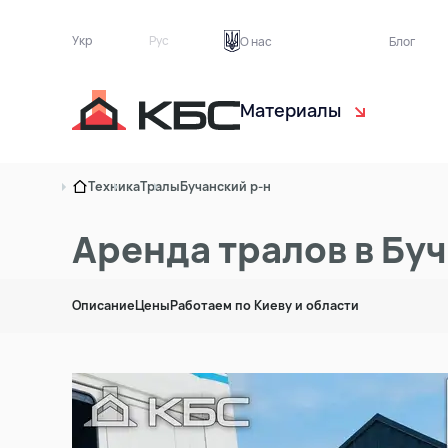
Укр
Рус
О нас
Блог
Материалы
Чернозём
С
Техника
Тралы
Бучанский р-н
Торф растительный
Э
Аренда тралов в Бу
Песок
Б
Описание
Цены
Работаем по Киеву и области
Грунт на подсыпку
Т
Асфальтная крошка
Кирпичный бой