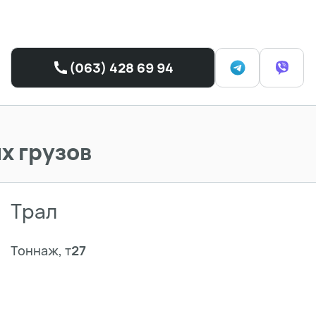
(063) 428 69 94
х грузов
Трал
Тоннаж, т
27