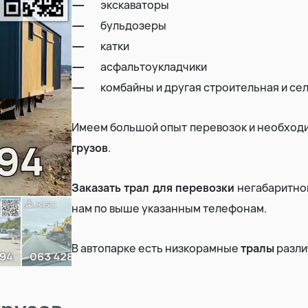
экскаваторы
бульдозеры
Земляные работы
катки
асфальтоукладчики
Демонтаж дома
комбайны и другая строительная и се
Имеем большой опыт перевозок и необхо
грузов
.
Заказать трал для перевозки
негабаритног
нам по выше указанным телефонам.
В автопарке есть низкорамные
тралы
разли