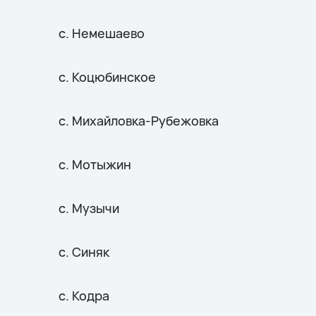
с. Немешаево
с. Коцюбинское
с. Михайловка-Рубежовка
с. Мотыжин
с. Музычи
с. Синяк
с. Кодра