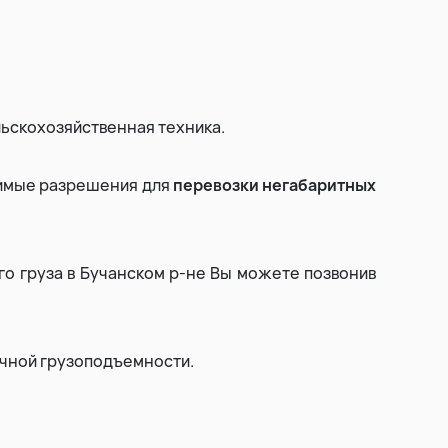
Выторфовка
Уборка и вывоз снега
льскохозяйственная техника.
димые разрешения для
перевозки негабаритных
о груза в Бучанском р-не Вы можете позвонив
чной грузоподъемности.