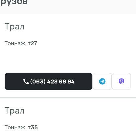
грузов
Трал
Тоннаж, т
27
(063) 428 69 94
Трал
Тоннаж, т
35