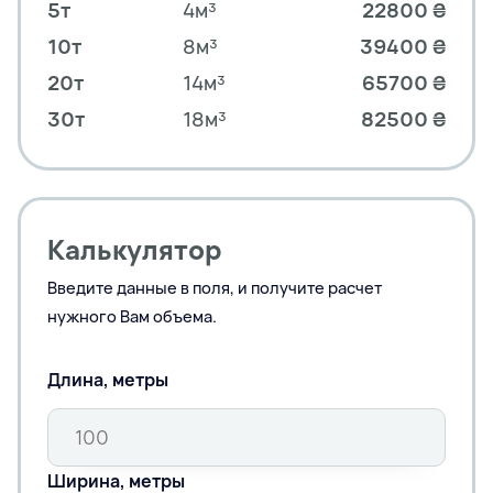
5т
4м³
22800 ₴
10т
8м³
39400 ₴
20т
14м³
65700 ₴
30т
18м³
82500 ₴
Калькулятор
Введите данные в поля, и получите расчет
нужного Вам объема.
Длина, метры
Ширина, метры