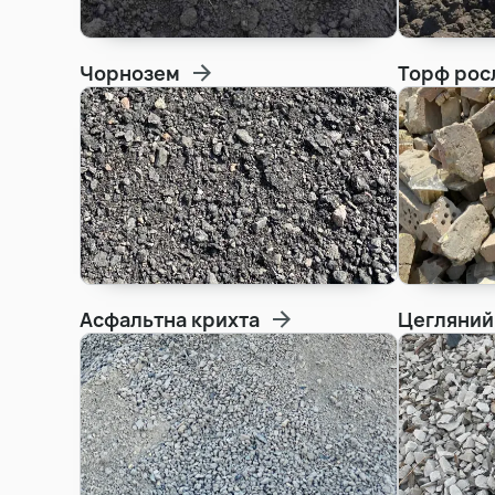
Чорнозем
Торф рос
Асфальтна крихта
Цегляний