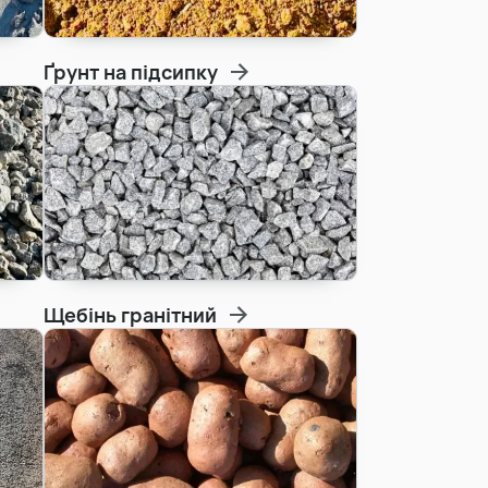
Виїмка торфу
Ґрунт на підсипку
Прибирання та вивіз снігу
Щебінь гранітний