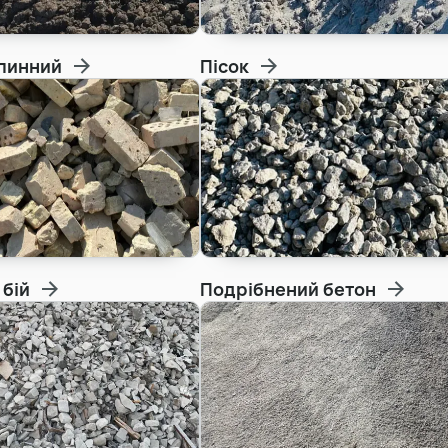
Земляні роботи
линний
Пісок
Демонтаж будинку
 бій
Подрібнений бетон