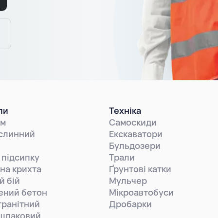
ли
Техніка
ем
Самоскиди
слинний
Екскаватори
Бульдозери
 підсипку
Трали
на крихта
Ґрунтові катки
й бій
Мульчер
ений бетон
Мікроавтобуси
гранітний
Дробарки
шлаковий