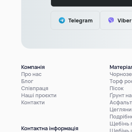
Telegram
Viber
Компанія
Матеріа
Про нас
Чорноз
Блог
Торф ро
Співпраця
Пісок
Наші проєкти
Ґрунт на
Контакти
Асфальт
Цегляни
Подрібн
Щебінь 
Контактна інформація
Щебінь 