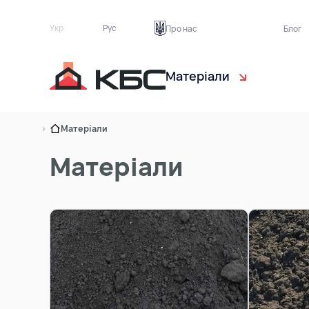
Укр
Рус
Про нас
Блог
Матеріали
Чорнозем
Са
Матеріали
Торф рослинний
Ек
Матеріали
Пісок
Бу
Ґрунт на підсипку
Тр
Асфальтна крихта
Цегляний бій