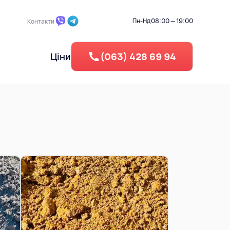
Пн-Нд
08:00 — 19:00
Контакти
Ціни
(063) 428 69 94
 ділянки
Промисловий демонтаж
Берегоукріплення
Зворотня засипка
егу
Вертикальне планування
Рециклінг - Дроблення бето
Утилізація резини