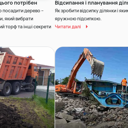
цього потрібен
Відсипання і планування діл
о посадити дерево –
Як зробити відсипку ділянки і як
ти, який вибрати
яружною підсипкою.
й торф та інші секрети
Читати далі