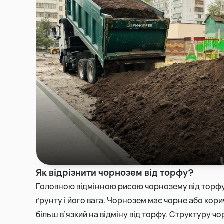
Як відрізнити чорнозем від торфу?
Головною відмінною рисою чорнозему від торфу
ґрунту і його вага. Чорнозем має чорне або кори
більш в’язкий на відміну від торфу. Структуру 