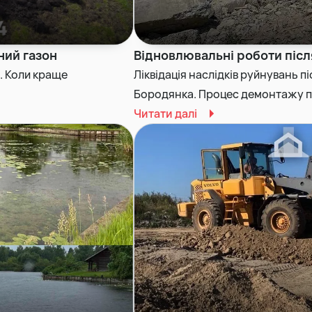
ний газон
Відновлювальні роботи після
. Коли краще
Ліквідація наслідків руйнувань пі
Бородянка. Процес демонтажу пр
Читати далі