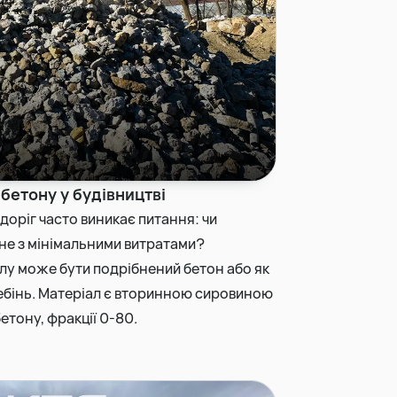
Виїмка торфу
Прибирання та вивіз снігу
бетону у будівництві
доріг часто виникає питання: чи
не з мінімальними витратами?
у може бути подрібнений бетон або як
ебінь. Матеріал є вторинною сировиною
етону, фракції 0-80.