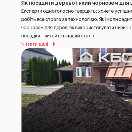
Як посадити дерево і який чорнозем для 
Експерти одноголосно твердять: хочете успішн
робіть все строго за технологією. Як і коли сади
чорнозем для дерев, як використовувати низинни
посадки – читайте в нашій статті.
Читати далі