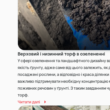
Верховий і низинний торф в озелененні
У сфері озеленення та ландшафтного дизайну ва
якість ґрунту, адже саме від цього залежить, я
посаджені рослини, а відповідно і краса ділянк
важливо підтримувати необхідну концентрацію 
поживних речовин у ґрунті. З таким завданням 
торф.
Читати далі