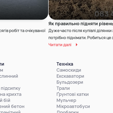
Як правильно підняти рівен
ягів робіт та очікуваної
Дуже часто після купівлі ділянки 
потрібно піднімати. Робиться це 
Читати далі
ли
Техніка
ем
Самоскиди
слинний
Екскаватори
Бульдозери
 підсипку
Трали
на крихта
Ґрунтові катки
й бій
Мульчер
ений бетон
Мікроавтобуси
гранітний
Дробарки