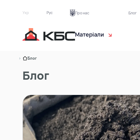
Укр
Рус
Про нас
Блог
Матеріали
Чорнозем
Са
Блог
Торф рослинний
Ек
Блог
Пісок
Бу
Ґрунт на підсипку
Тр
Асфальтна крихта
Цегляний бій