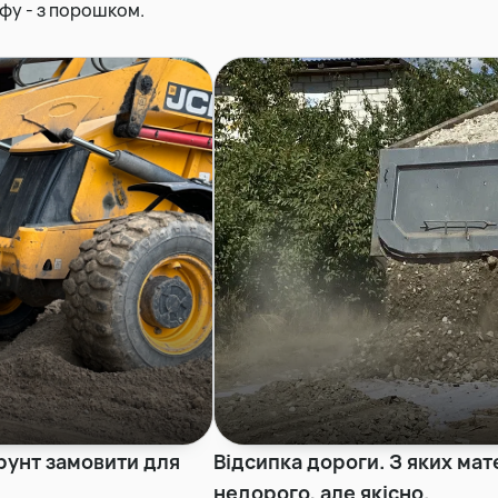
фу - з порошком.
ґрунт замовити для
Відсипка дороги. З яких мат
недорого, але якісно.