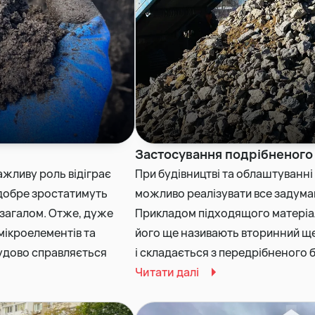
Земляні роботи
Демонтаж будинку
Застосування подрібненого 
жливу роль відіграє
При будівництві та облаштуванні 
к добре зростатимуть
можливо реалізувати все задума
и загалом. Отже, дуже
Прикладом підходящого матеріал
мікроелементів та
його ще називають вторинний щ
чудово справляється
і складається з передрібненого б
Читати далі