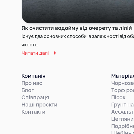
Як очистити водойму від очерету та лілій
Існує два основних способи, в залежності від обс
якості...
Читати далі
Компанія
Матеріа
Про нас
Чорноз
Блог
Торф ро
Співпраця
Пісок
Наші проєкти
Ґрунт на
Контакти
Асфальт
Цегляни
Подрібн
Щебінь 