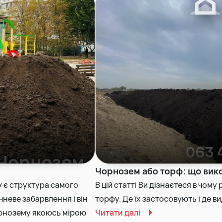
Чорнозем або торф: що вико
 є структура самого
В цій статті Ви дізнаєтеся в чом
чневе забарвлення і він
торфу. Де їх застосовують і де в
чорнозему якоюсь мірою
Читати далі