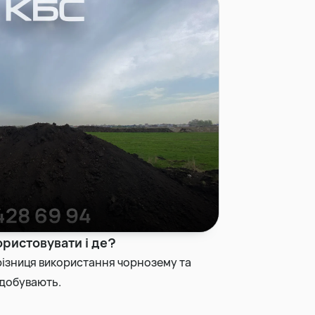
ристовувати і де?
у різниця використання чорнозему та
идобувають.