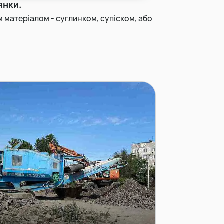
янки.
им матеріалом - суглинком, супіском, або