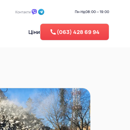
Пн-Нд
08:00 — 19:00
Контакти
Ціни
(063) 428 69 94
 ділянки
Промисловий демонтаж
Берегоукріплення
Зворотня засипка
егу
Вертикальне планування
Рециклінг - Дроблення бето
Утилізація резини