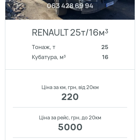
RENAULT 25т/16м³
Тонаж, т
25
Кубатура, м³
16
Ціна за км, грн, від 20км
220
Ціна за рейс, грн, до 20км
5000