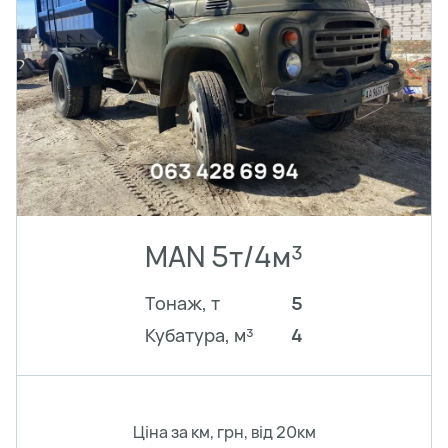
MAN 5т/4м³
Тонаж, т
5
Кубатура, м³
4
Ціна за км, грн, від 20км