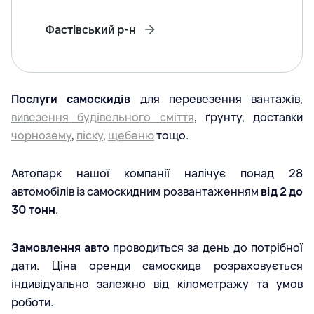
Фастівський р-н
Послуги самоскидів
для перевезення вантажів,
вивезення будівельного сміття
, ґрунту, доставки
чорнозему
,
піску
,
щебеню
тощо.
Автопарк нашої компанії налічує понад 28
автомобілів із самоскидним розвантаженням
від 2 до
30 тонн
.
Замовлення авто
проводиться за день до потрібної
дати. Ціна оренди самоскида розраховується
індивідуально залежно від кілометражу та умов
роботи.