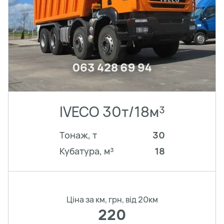
IVECO 30т/18м³
Тонаж, т
30
Кубатура, м³
18
Ціна за км, грн, від 20км
220