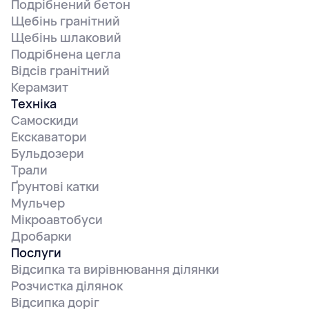
Подрібнений бетон
Щебінь гранітний
Щебінь шлаковий
Подрібнена цегла
Відсів гранітний
Керамзит
Техніка
Самоскиди
Екскаватори
Бульдозери
Трали
Ґрунтові катки
Мульчер
Мікроавтобуси
Дробарки
Послуги
Відсипка та вирівнювання ділянки
Розчистка ділянок
Відсипка доріг