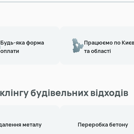
Будь-яка форма
Працюємо по Киє
оплати
та області
клінгу будівельних відходів
далення металу
Переробка бетону