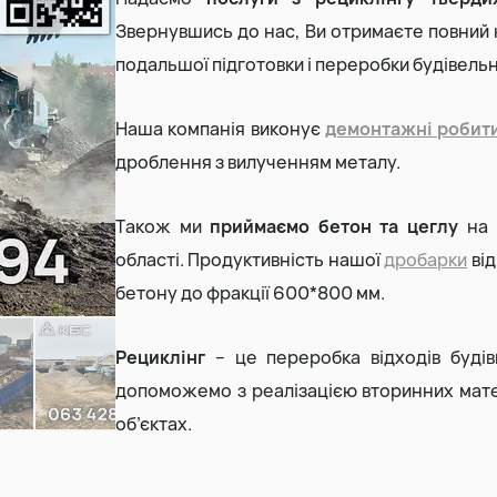
Звернувшись до нас, Ви отримаєте повний 
Земляні роботи
подальшої підготовки і переробки будівельн
Демонтаж будинку
Наша компанія виконує
демонтажні робит
дроблення з вилученням металу.
Також ми
приймаємо бетон та цеглу
на 
області. Продуктивність нашої
дробарки
від
бетону до фракції 600*800 мм.
Рециклінг
– це переробка відходів будів
допоможемо з реалізацією вторинних мате
об’єктах.