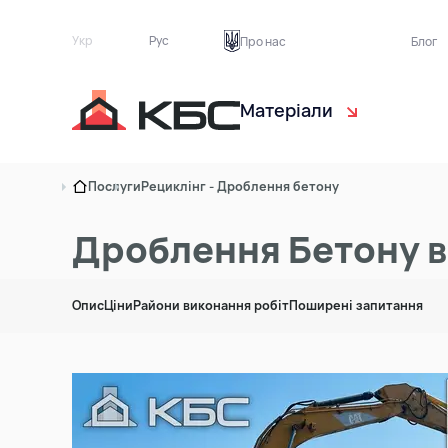
Укр
Рус
Про нас
Блог
Матеріали
Чорнозем
Са
Послуги
Рециклінг - Дроблення бетону
Торф рослинний
Ек
Дроблення Бетону в 
Пісок
Бу
Опис
Ціни
Райони виконання робіт
Поширені запитання
Ґрунт на підсипку
Тр
Асфальтна крихта
Цегляний бій