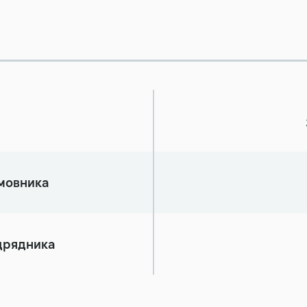
амовника
ідрядника