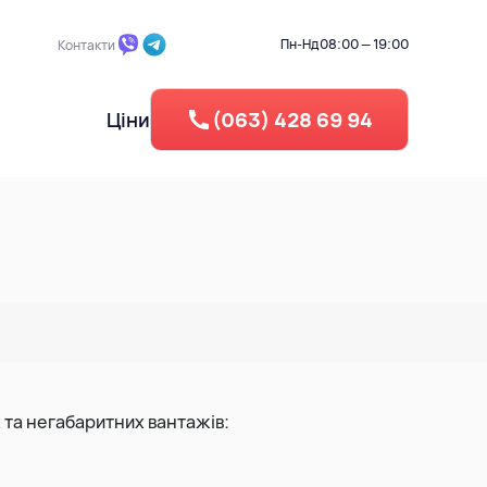
Пн-Нд
08:00 — 19:00
Контакти
Ціни
(063) 428 69 94
 ділянки
Промисловий демонтаж
Берегоукріплення
Зворотня засипка
егу
Вертикальне планування
Рециклінг - Дроблення бето
та негабаритних вантажів:
Утилізація резини