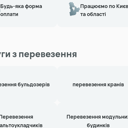
Будь-яка форма
Працюємо по Киє
оплати
та області
ги з перевезення
зення бульдозерів
перевезення кранів
Перевезення
Перевезення модульни
альтоукладчиків
будинків