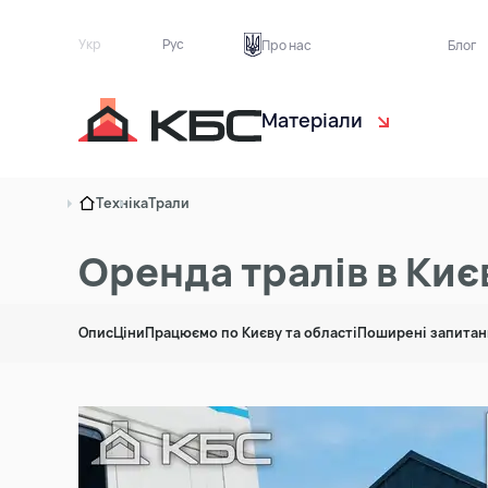
Укр
Рус
Про нас
Блог
Матеріали
Чорнозем
Са
Техніка
Трали
Торф рослинний
Ек
Оренда тралів в Києв
Пісок
Бу
Опис
Ціни
Працюємо по Києву та області
Поширені запитан
Ґрунт на підсипку
Тр
Асфальтна крихта
Цегляний бій