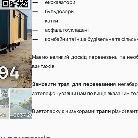
екскаватори
бульдозери
Земляні роботи
катки
асфальтоукладачі
Демонтаж будинку
комбайни та інша будівельна та сільсь
Маємо великий досвід перевезень та нео
вантажів
.
Замовити трал для перевезення
негабари
зателефонувавши нам по вище вказаним те
В автопарку є низькорамні
трали
різної ван