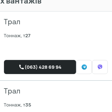
х вантажів
Трал
Тоннаж, т
27
(063) 428 69 94
Трал
Тоннаж, т
35