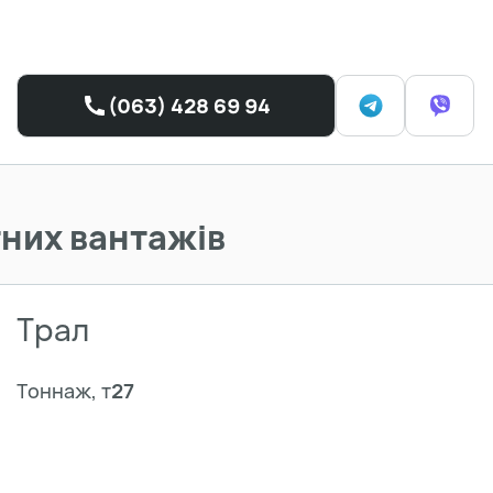
(063) 428 69 94
них вантажів
Трал
Тоннаж, т
27