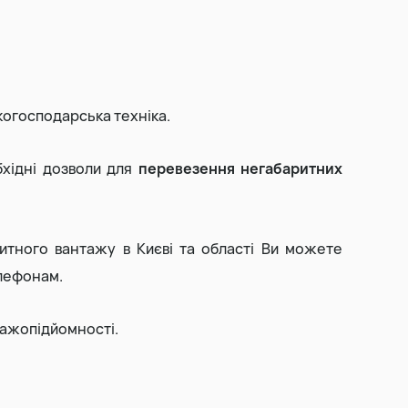
Виїмка торфу
Прибирання та вивіз снігу
когосподарська техніка.
бхідні дозволи для
перевезення негабаритних
тного вантажу в Києві та області Ви можете
лефонам.
тажопідйомності.