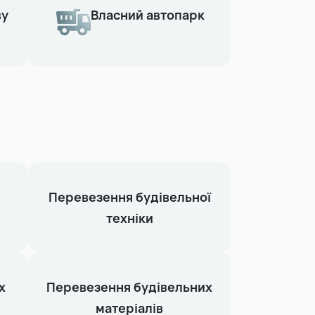
ву
Власний автопарк
Перевезення будівельної
техніки
х
Перевезення будівельних
матеріалів