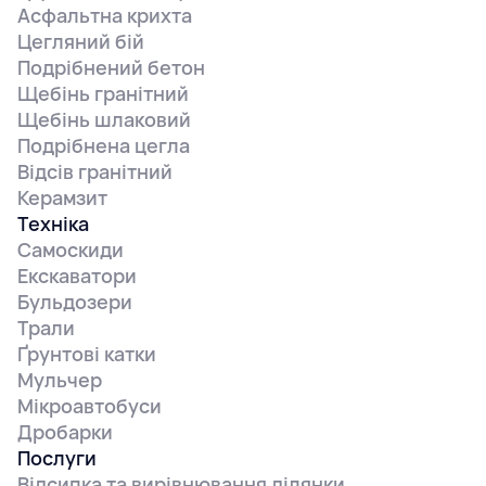
Асфальтна крихта
Цегляний бій
Подрібнений бетон
Щебінь гранітний
Щебінь шлаковий
Подрібнена цегла
Відсів гранітний
Керамзит
Техніка
Самоскиди
Екскаватори
Бульдозери
Трали
Ґрунтові катки
Мульчер
Мікроавтобуси
Дробарки
Послуги
Відсипка та вирівнювання ділянки