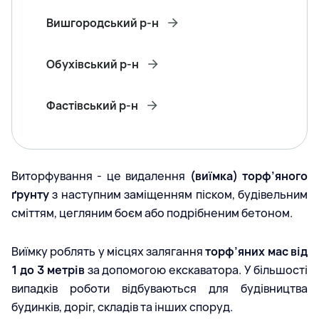
Вишгородський р-н
Обухівський р-н
Фастівський р-н
Виторфування - це видалення
(виїмка) торф’яного
ґрунту
з наступним заміщенням піском, будівельним
сміттям, цегляним боєм або подрібненим бетоном.
Виїмку роблять у місцях залягання
торф’яних мас від
1 до 3 метрів
за допомогою екскаватора. У більшості
випадків роботи відбуваються для будівництва
будинків, доріг, складів та інших споруд.