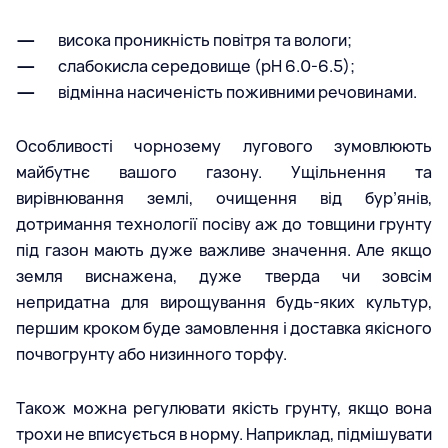
висока проникність повітря та вологи;
слабокисла середовище (рН 6.0-6.5);
відмінна насиченість поживними речовинами.
Особливості чорнозему лугового зумовлюють
майбутнє вашого газону. Ущільнення та
вирівнювання землі, очищення від бур’янів,
дотримання технології посіву аж до товщини грунту
під газон мають дуже важливе значення. Але якщо
земля виснажена, дуже тверда чи зовсім
непридатна для вирощування будь-яких культур,
першим кроком буде замовлення і доставка якісного
почвогрунту або низинного торфу.
Також можна регулювати якість грунту, якщо вона
трохи не вписується в норму. Наприклад, підмішувати