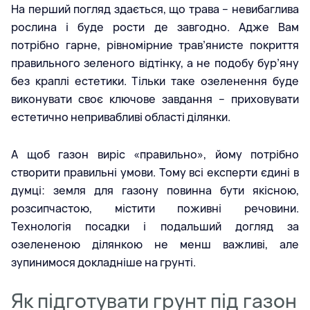
На перший погляд здається, що трава – невибаглива
рослина і буде рости де завгодно. Адже Вам
потрібно гарне, рівномірние трав’янисте покриття
правильного зеленого відтінку, а не подобу бур’яну
без краплі естетики. Тільки таке озеленення буде
виконувати своє ключове завдання – приховувати
естетично непривабливі області ділянки.
А щоб газон виріс «правильно», йому потрібно
створити правильні умови. Тому всі експерти єдині в
думці: земля для газону повинна бути якісною,
розсипчастою, містити поживні речовини.
Технологія посадки і подальший догляд за
озелененою ділянкою не менш важливі, але
зупинимося докладніше на грунті.
Як підготувати грунт під газон