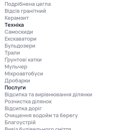
Подрібнена цегла
Відсів гранітний
Керамзит
Техніка
Самоскиди
Екскаватори
Бульдозери
Трали
Ґрунтові катки
Мульчер
Мікроавтобуси
Дробарки
Послуги
Відсипка та вирівнювання ділянки
Розчистка ділянок
Відсипка доріг
Очищення водойм та берегу
Благоустрій
Вивіз будівельного сміття