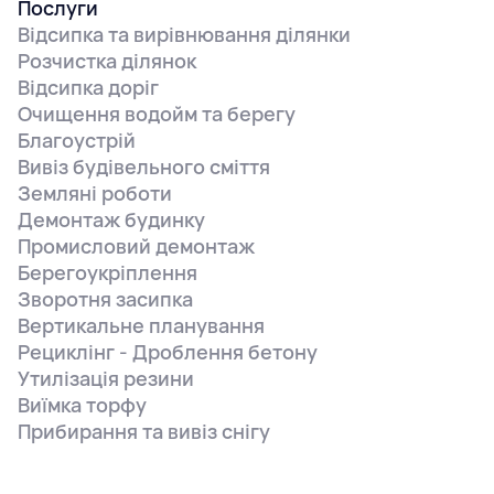
Послуги
Відсипка та вирівнювання ділянки
Розчистка ділянок
Відсипка доріг
Очищення водойм та берегу
Благоустрій
Вивіз будівельного сміття
Земляні роботи
Демонтаж будинку
Промисловий демонтаж
Берегоукріплення
Зворотня засипка
Вертикальне планування
Рециклінг - Дроблення бетону
Утилізація резини
Виїмка торфу
Прибирання та вивіз снігу