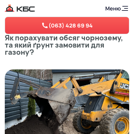
Меню
(063) 428 69 94
Як порахувати обсяг чорнозему,
та який ґрунт замовити для
газону?