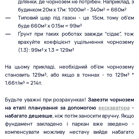
ділянки, де чорнозем не потрібен. Наприклад, з
будинком 20м х 17м: 1000м² - 340м² = 660м²
Типовий шар під газон - це 15см, тому об’єм
буде 660м² х 0.15м = 99м³
Ґрунт при таких роботах завжди “сідає”, тож
врахуйте коефіцієнт ущільнення чорнозему
(1.3): 99м³ х 1.3 = 129м³
На цьому прикладі, необхідний об’єм чорнозему
становить 129м³, або якщо в тоннах - то 129м³ *
1.66т/м³ = 214т.
Будьте уважні при розрахунках!
Завезти чорнозем
на етапі планування за допомогою
екскаватора
-
набагато дешевше
, ніж потім заносити вручну. Якщо
фундамент закладено і паркан вже зведено -
компенсувати можливу нестачу вийде набагато