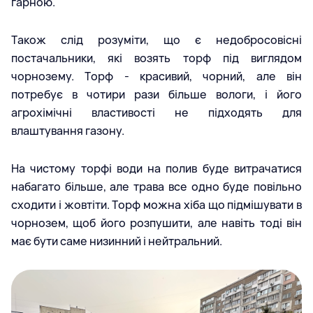
гарною.
Також слід розуміти, що є недобросовісні
постачальники, які возять торф під виглядом
чорнозему. Торф - красивий, чорний, але він
потребує в чотири рази більше вологи, і його
агрохімічні властивості не підходять для
влаштування газону.
На чистому торфі води на полив буде витрачатися
набагато більше, але трава все одно буде повільно
сходити і жовтіти. Торф можна хіба що підмішувати в
чорнозем, щоб його розпушити, але навіть тоді він
має бути саме низинний і нейтральний.