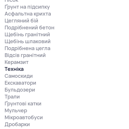
Ґрунт на підсипку
Асфальтна крихта
Цегляний бій
Подрібнений бетон
Щебінь гранітний
Щебінь шлаковий
Подрібнена цегла
Відсів гранітний
Керамзит
Техніка
Самоскиди
Екскаватори
Бульдозери
Трали
Ґрунтові катки
Мульчер
Мікроавтобуси
Дробарки