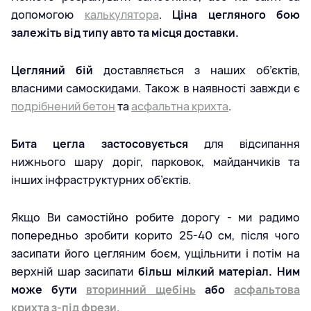
допомогою
калькулятора
.
Ціна цегляного бою
залежіть від типу авто та місця доставки.
Цегляний бій
доставляється з наших об’єктів,
власними самоскидами. Також в наявності завжди є
подрібнений бетон
та
асфальтна крихта
.
Бита цегла застосовується
для відсипання
нижнього шару доріг, парковок, майданчиків та
інших інфраструктурних об’єктів.
Якщо Ви самостійно робите дорогу - ми радимо
попередньо зробити корито 25-40 см, після чого
засипати його цегляним боєм, ущільнити і потім на
верхній шар засипати
більш мілкий матеріал. Ним
може бути
вторинний щебінь
або
асфальтова
крихта з-під фрези
.