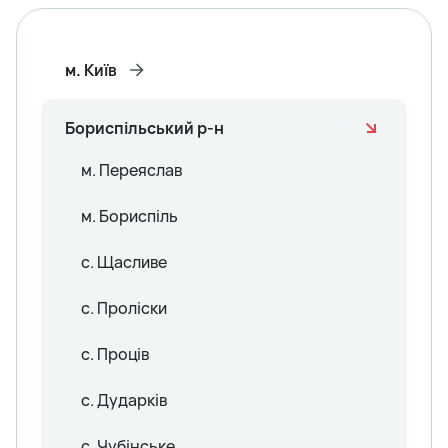
м. Київ
Бориспільський р-н
м. Переяслав
м. Бориспіль
с. Щасливе
с. Проліски
с. Проців
с. Дударків
с. Чубінське