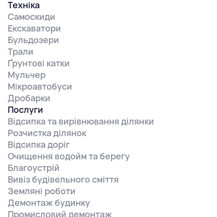
Техніка
Самоскиди
Екскаватори
Бульдозери
Трали
Ґрунтові катки
Мульчер
Мікроавтобуси
Дробарки
Послуги
Відсипка та вирівнювання ділянки
Розчистка ділянок
Відсипка доріг
Очищення водойм та берегу
Благоустрій
Вивіз будівельного сміття
Земляні роботи
Демонтаж будинку
Промисловий демонтаж