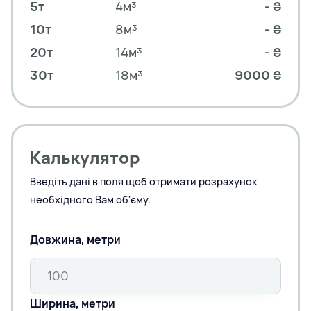
5т
4м³
- ₴
10т
8м³
- ₴
20т
14м³
- ₴
30т
18м³
9000 ₴
Калькулятор
Введіть дані в поля щоб отримати розрахунок
необхідного Вам об'єму.
Довжина, метри
Ширина, метри