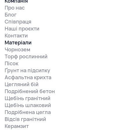
Компанія
Про нас
Блог
Співпраця
Наші проєкти
Контакти
Матеріали
Чорнозем
Торф рослинний
Пісок
Ґрунт на підсипку
Асфальтна крихта
Цегляний бій
Подрібнений бетон
Щебінь гранітний
Щебінь шлаковий
Подрібнена цегла
Відсів гранітний
Керамзит