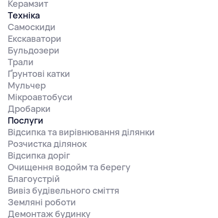
Керамзит
Техніка
Самоскиди
Екскаватори
Бульдозери
Трали
Ґрунтові катки
Мульчер
Мікроавтобуси
Дробарки
Послуги
Відсипка та вирівнювання ділянки
Розчистка ділянок
Відсипка доріг
Очищення водойм та берегу
Благоустрій
Вивіз будівельного сміття
Земляні роботи
Демонтаж будинку