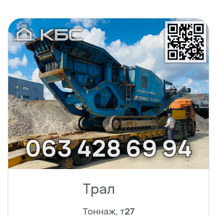
Трал
Тоннаж, т
27