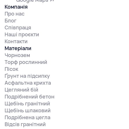
Компанія
Про нас
Блог
Співпраця
Наші проєкти
Контакти
Матеріали
Чорнозем
Торф рослинний
Пісок
Ґрунт на підсипку
Асфальтна крихта
Цегляний бій
Подрібнений бетон
Щебінь гранітний
Щебінь шлаковий
Подрібнена цегла
Відсів гранітний