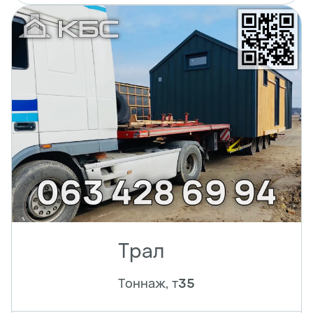
Трал
Тоннаж, т
35