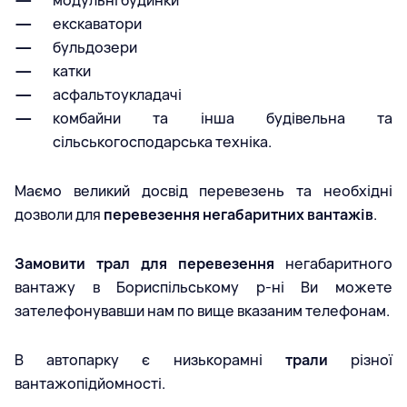
модульні будинки
екскаватори
бульдозери
катки
асфальтоукладачі
комбайни та інша будівельна та
сільськогосподарська техніка.
Маємо великий досвід перевезень та необхідні
дозволи для
перевезення негабаритних вантажів
.
Замовити трал для перевезення
негабаритного
вантажу в Бориспільському р-ні Ви можете
зателефонувавши нам по вище вказаним телефонам.
В автопарку є низькорамні
трали
різної
вантажопідйомності.