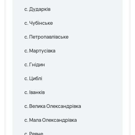
с. Дударків
с. Чубінське
с. Петропавлівське
с. Мартусівка
с. Гнідин
с. Циблі
с. Іванків
с. Велика Олександрівка
с. Мала Олександрівка
с. Ревне