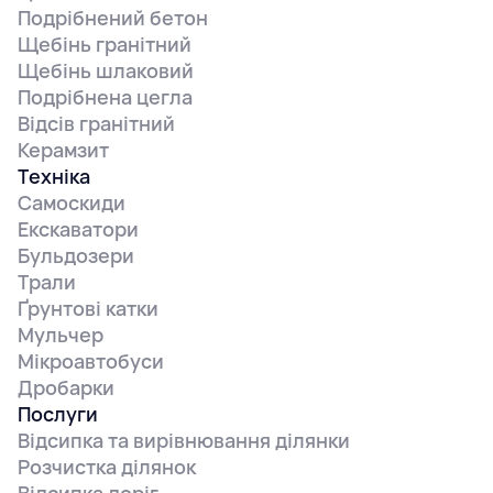
Подрібнений бетон
Щебінь гранітний
Щебінь шлаковий
Подрібнена цегла
Відсів гранітний
Керамзит
Техніка
Самоскиди
Екскаватори
Бульдозери
Трали
Ґрунтові катки
Мульчер
Мікроавтобуси
Дробарки
Послуги
Відсипка та вирівнювання ділянки
Розчистка ділянок
Відсипка доріг