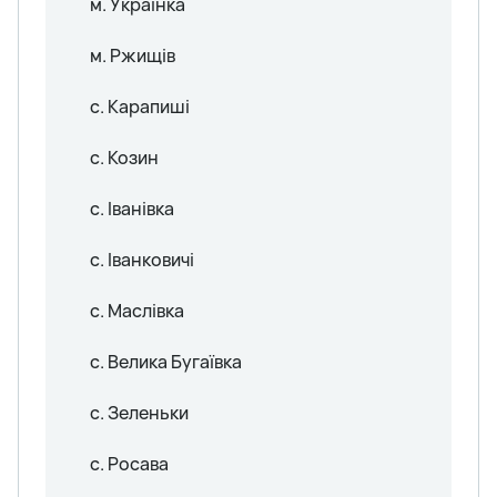
м. Українка
м. Ржищів
с. Карапиші
с. Козин
с. Іванівка
с. Іванковичі
с. Маслівка
с. Велика Бугаївка
с. Зеленьки
с. Росава