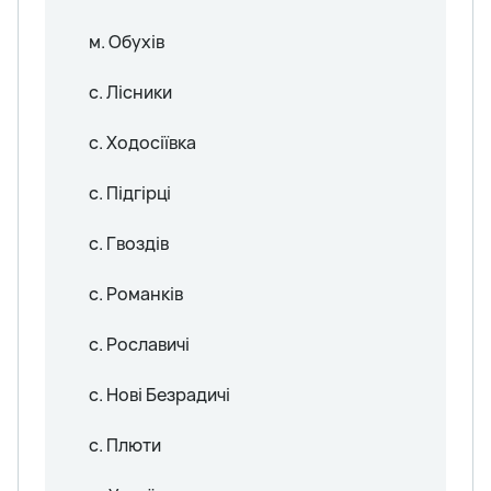
м. Обухів
с. Лісники
с. Ходосіївка
с. Підгірці
с. Гвоздів
с. Романків
с. Рославичі
с. Нові Безрадичі
с. Плюти