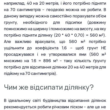
наприклад, 40 на 20 метрів, і його потрібно підняти
на 70 сантиметрів – геодезію можна не робити. В
даному випадку можна самостійно порахувати об’єм
грунту, необхідного для підсипки (довжину
помножимо на ширину і помножимо на висоту, на яку
потрібно підняти ділянку (20 * 40 * 0,70) = 560 м³).
Але важливо врахувати, що 560 м³ потрібно
ущільнити до коефіцієнта 1.6 – щоб грунт НЕ
просаджувався і не утворювалися ями (560 м³
множимо на 1.6 = 896 м³ – таку кількість ґрунту
потрібно для відсипання ділянки 20 на 40 метрів для
підйому на 70 сантиметрів).
Чим же відсипати ділянку?
В ідеальному світі будівництва відсипання ділянок
рекомендується робити річковим піском – але це не