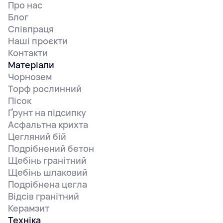
Про нас
Блог
Співпраця
Наші проєкти
Контакти
Матеріали
Чорнозем
Торф рослинний
Пісок
Ґрунт на підсипку
Асфальтна крихта
Цегляний бій
Подрібнений бетон
Щебінь гранітний
Щебінь шлаковий
Подрібнена цегла
Відсів гранітний
Керамзит
Техніка