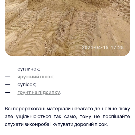
суглинок;
яружний пісок
;
супісок;
грунт на підсипку
.
Всі перераховані матеріали набагато дешевше піску
але ущільнюються так само, тому не поспішайте
слухати виконроба і купувати дорогий пісок.