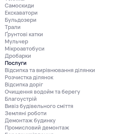
Самоскиди
Екскаватори
Бульдозери
Трали
Ґрунтові катки
Мульчер
Мікроавтобуси
Дробарки
Послуги
Відсипка та вирівнювання ділянки
Розчистка ділянок
Відсипка доріг
Очищення водойм та берегу
Благоустрій
Вивіз будівельного сміття
Земляні роботи
Демонтаж будинку
Промисловий демонтаж