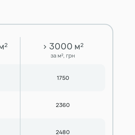
м²
> 3000 м²
за м², грн
1750
2360
2480