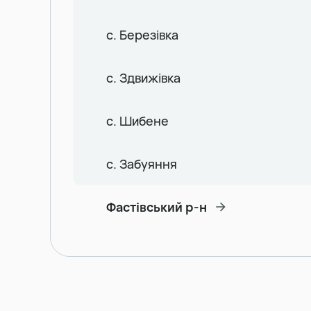
с. Березівка
с. Здвижівка
с. Шибене
с. Забуяння
Фастівський р-н