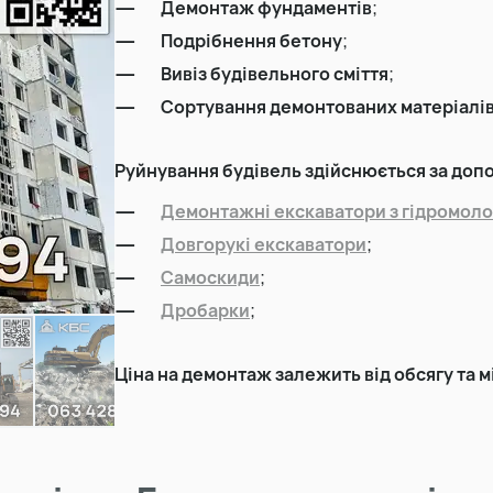
Демонтаж фундаментів
;
Подрібнення бетону
;
Земляні роботи
Вивіз будівельного сміття
;
Сортування демонтованих матеріалі
Демонтаж будинку
Руйнування будівель здійснюється за доп
Демонтажні екскаватори з гідромол
Довгорукі екскаватори
;
Самоскиди
;
Дробарки
;
Ціна на демонтаж залежить від обсягу та м