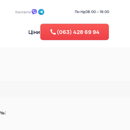
Пн-Нд
08:00 — 19:00
Контакти
Ціни
(063) 428 69 94
 ділянки
Промисловий демонтаж
Берегоукріплення
Зворотня засипка
егу
Вертикальне планування
Рециклінг - Дроблення бето
ль:
Утилізація резини