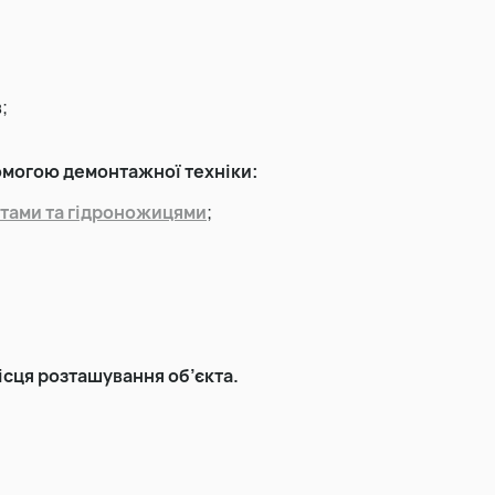
Виїмка торфу
в
;
Прибирання та вивіз снігу
омогою демонтажної техніки:
отами та гідроножицями
;
ісця розташування об’єкта.