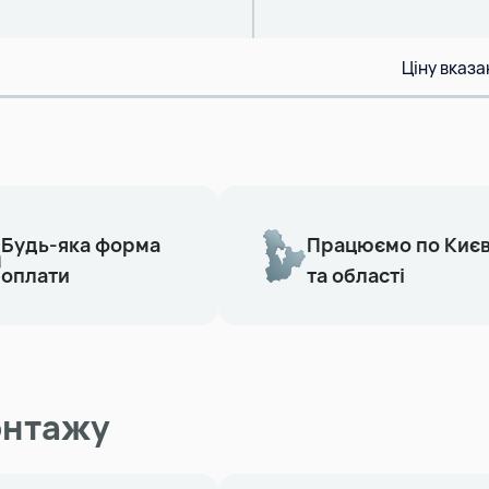
Ціну вказа
Будь-яка форма
Працюємо по Киє
оплати
та області
онтажу