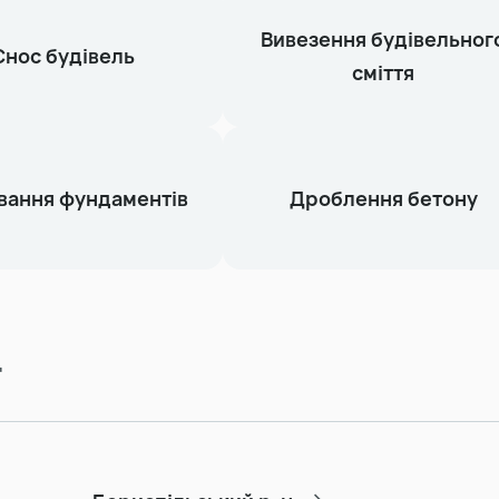
Вивезення будівельног
Снос будівель
сміття
вання фундаментів
Дроблення бетону
т