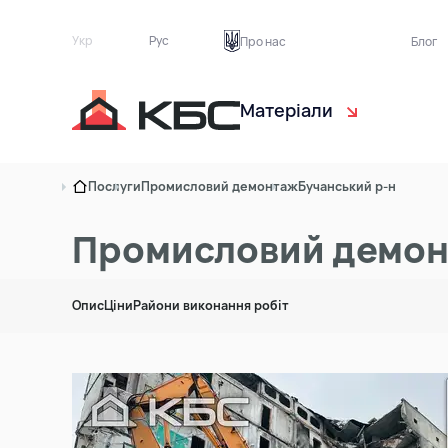
Укр
Рус
Про нас
Блог
Матеріали
Чорнозем
Са
Послуги
Промисловий демонтаж
Бучанський р-н
Торф рослинний
Ек
Промисловий демонт
Пісок
Бу
Опис
Ціни
Райони виконання робіт
Ґрунт на підсипку
Тр
Асфальтна крихта
Цегляний бій