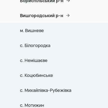
Бориспільський р-н
Вишгородський р-н
м. Вишневе
с. Білогородка
с. Немішаєве
с. Коцюбинське
с. Михайлівка-Рубежівка
с. Мотижин