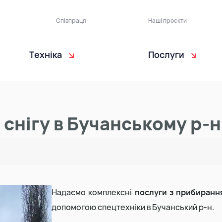
Співпраця
Наші проєкти
Техніка
Послуги
москиди
Подрібнений бетон
Ґрунтові катки
Відсипка та вирівнювання
скаватори
Щебінь гранітний
Мульчер
Розчистка ділянок
 снігу в Бучанському р-н
льдозери
Щебінь шлаковий
Мікроавтобуси
Відсипка доріг
али
Подрібнена цегла
Дробарки
Очищення водойм та бер
Відсів гранітний
Благоустрій
Надаємо комплексні
послуги з прибирання
допомогою спецтехніки в Бучанський р-н.
Керамзит
Вивіз будівельного сміття