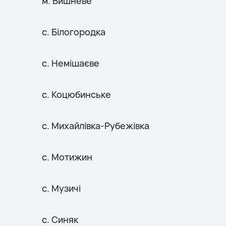
м. Вишневе
с. Білогородка
с. Немішаєве
с. Коцюбинське
с. Михайлівка-Рубежівка
с. Мотижин
с. Музичі
с. Синяк