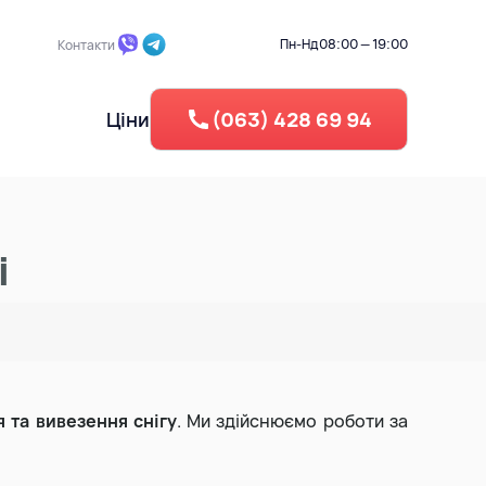
Пн-Нд
08:00 — 19:00
Контакти
Ціни
(063) 428 69 94
 ділянки
Промисловий демонтаж
Берегоукріплення
і
Зворотня засипка
егу
Вертикальне планування
Рециклінг - Дроблення бето
 та вивезення снігу
. Ми здійснюємо роботи за
Утилізація резини