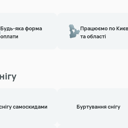
Будь-яка форма
Працюємо по Киє
оплати
та області
нігу
 снігу самоскидами
Буртування снігу