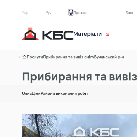
Укр
Рус
Про нас
Блог
Матеріали
Чорнозем
Са
Послуги
Прибирання та вивіз снігу
Бучанський р-н
Торф рослинний
Ек
Прибирання та вивіз
Пісок
Бу
Опис
Ціни
Райони виконання робіт
Ґрунт на підсипку
Тр
Асфальтна крихта
Цегляний бій