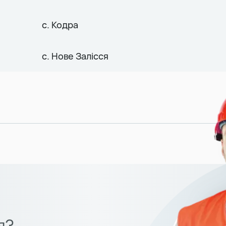
с. Кодра
с. Нове Залісся
я?