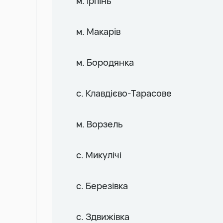
м. Ірпінь
м. Макарів
м. Бородянка
с. Клавдієво-Тарасове
м. Ворзель
с. Микулічі
с. Березівка
с. Здвижівка