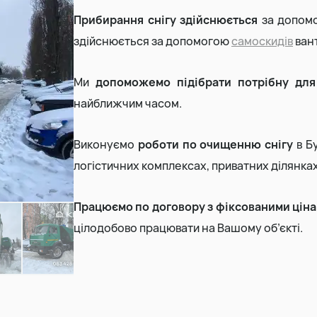
Прибирання снігу здійснюється
за допом
Земляні роботи
здійснюється за допомогою
самоскидів
вант
Демонтаж будинку
Ми
допоможемо підібрати потрібну для
найближчим часом.
Виконуємо
роботи по очищенню снігу
в Бу
логістичних комплексах, приватних ділянках
Працюємо по договору з фіксованими цін
цілодобово працювати на Вашому об’єкті.