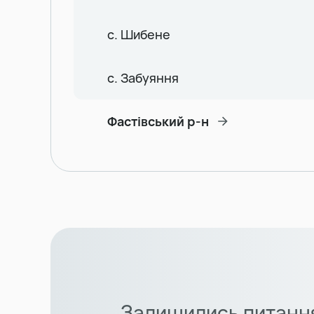
с. Шибене
с. Забуяння
Фастівський р-н
Залишились питанн