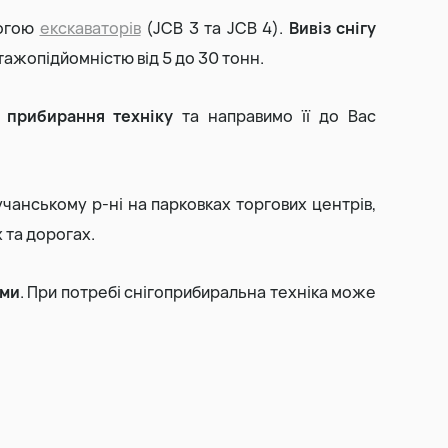
огою
екскаваторів
(JCB 3 та JCB 4).
Вивіз снігу
Виїмка торфу
ажопідйомністю від 5 до 30 тонн.
Прибирання та вивіз снігу
 прибирання техніку
та направимо її до Вас
чанському р-ні на парковках торгових центрів,
 та дорогах.
ами
. При потребі снігоприбиральна техніка може