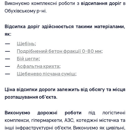
Виконуємо комплексні роботи з
відсипання доріг
в
Обухівському р-ні.
Відсипка доріг здійснюється такими матеріалами,
як:
Щебінь
;
Подрібнений бетон фракції 0-80 мм
;
Бій цегли
;
Асфальтна крихта
;
Щебенево пісчана суміш
;
Ціна відсипки дороги залежить від обсягу та місця
розташування об’єкта.
Виконуємо дорожні роботи
під логістичні
комплекси, гіпермаркети, АЗС, котеджні містечка та
інші інфраструктурні об’єкти. Виконуємо як цивільні,