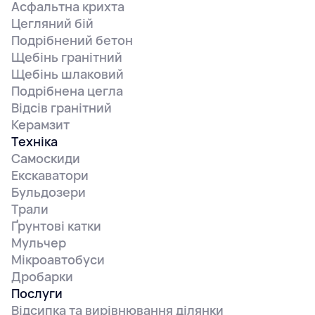
Асфальтна крихта
Цегляний бій
Подрібнений бетон
Щебінь гранітний
Щебінь шлаковий
Подрібнена цегла
Відсів гранітний
Керамзит
Техніка
Самоскиди
Екскаватори
Бульдозери
Трали
Ґрунтові катки
Мульчер
Мікроавтобуси
Дробарки
Послуги
Відсипка та вирівнювання ділянки