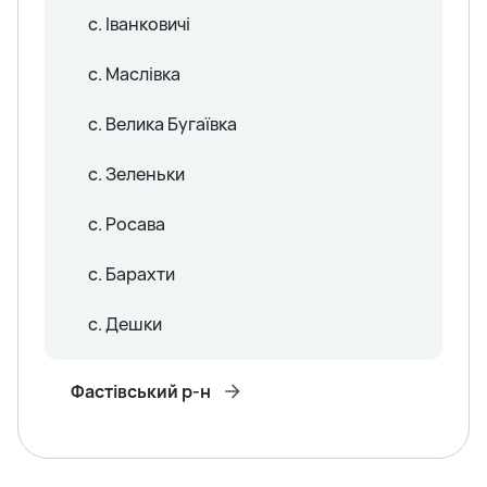
с. Іванковичі
с. Маслівка
с. Велика Бугаївка
с. Зеленьки
с. Росава
с. Барахти
с. Дешки
Фастівський р-н