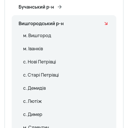
Бучанський р-н
Вишгородський р-н
м. Вишгород
м. Іванків
с. Нові Петрівці
с. Старі Петрівці
с. Демидів
с. Лютіж
с. Димер
м. Славутич