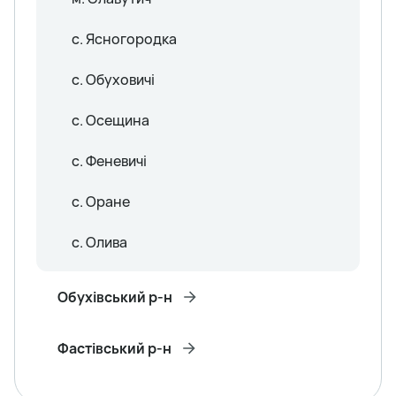
с. Ясногородка
с. Обуховичі
с. Осещина
с. Феневичі
с. Оране
с. Олива
Обухівський р-н
Фастівський р-н