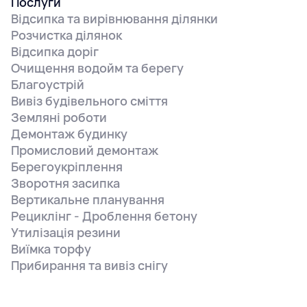
Послуги
Відсипка та вирівнювання ділянки
Розчистка ділянок
Відсипка доріг
Очищення водойм та берегу
Благоустрій
Вивіз будівельного сміття
Земляні роботи
Демонтаж будинку
Промисловий демонтаж
Берегоукріплення
Зворотня засипка
Вертикальне планування
Рециклінг - Дроблення бетону
Утилізація резини
Виїмка торфу
Прибирання та вивіз снігу