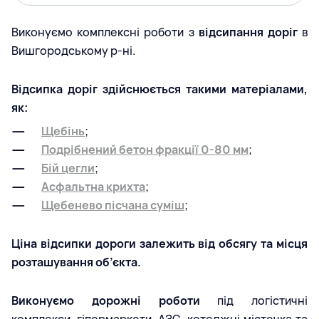
Виконуємо комплексні роботи з
відсипання доріг
в
Вишгородському р-ні.
Відсипка доріг здійснюється такими матеріалами,
як:
Щебінь
;
Подрібнений бетон фракції 0-80 мм
;
Бій цегли
;
Асфальтна крихта
;
Щебенево пісчана суміш
;
Ціна відсипки дороги залежить від обсягу та місця
розташування об’єкта.
Виконуємо дорожні роботи
під логістичні