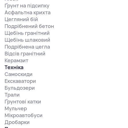
Ґрунт на підсипку
Асфальтна крихта
Цегляний бій
Подрібнений бетон
Щебінь гранітний
Щебінь шлаковий
Подрібнена цегла
Відсів гранітний
Керамзит
Техніка
Самоскиди
Екскаватори
Бульдозери
Трали
Ґрунтові катки
Мульчер
Мікроавтобуси
Дробарки