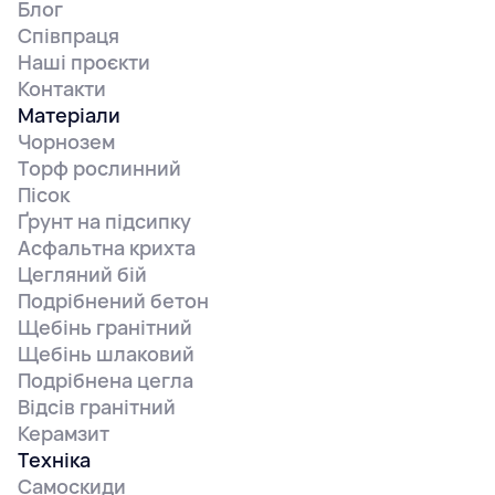
Блог
Співпраця
Наші проєкти
Контакти
Матеріали
Чорнозем
Торф рослинний
Пісок
Ґрунт на підсипку
Асфальтна крихта
Цегляний бій
Подрібнений бетон
Щебінь гранітний
Щебінь шлаковий
Подрібнена цегла
Відсів гранітний
Керамзит
Техніка
Самоскиди