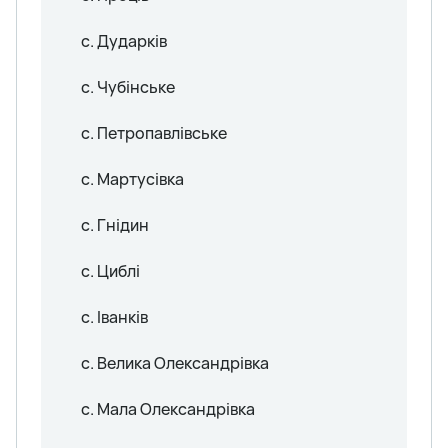
с. Дударків
с. Чубінське
с. Петропавлівське
с. Мартусівка
с. Гнідин
с. Циблі
с. Іванків
с. Велика Олександрівка
с. Мала Олександрівка