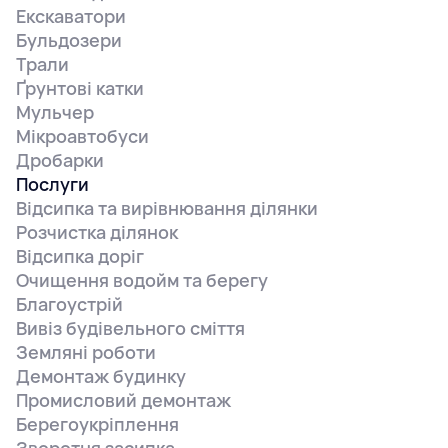
Екскаватори
Бульдозери
Трали
Ґрунтові катки
Мульчер
Мікроавтобуси
Дробарки
Послуги
Відсипка та вирівнювання ділянки
Розчистка ділянок
Відсипка доріг
Очищення водойм та берегу
Благоустрій
Вивіз будівельного сміття
Земляні роботи
Демонтаж будинку
Промисловий демонтаж
Берегоукріплення