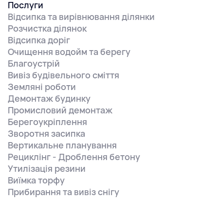
Послуги
Відсипка та вирівнювання ділянки
Розчистка ділянок
Відсипка доріг
Очищення водойм та берегу
Благоустрій
Вивіз будівельного сміття
Земляні роботи
Демонтаж будинку
Промисловий демонтаж
Берегоукріплення
Зворотня засипка
Вертикальне планування
Рециклінг - Дроблення бетону
Утилізація резини
Виїмка торфу
Прибирання та вивіз снігу