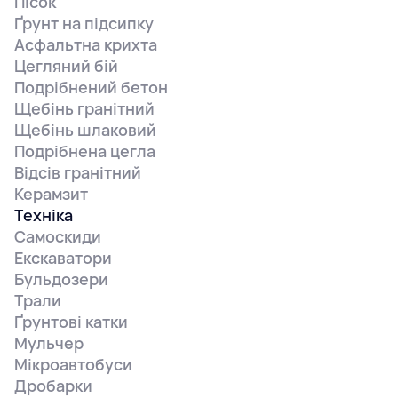
Пісок
Ґрунт на підсипку
Асфальтна крихта
Цегляний бій
Подрібнений бетон
Щебінь гранітний
Щебінь шлаковий
Подрібнена цегла
Відсів гранітний
Керамзит
Техніка
Самоскиди
Екскаватори
Бульдозери
Трали
Ґрунтові катки
Мульчер
Мікроавтобуси
Дробарки