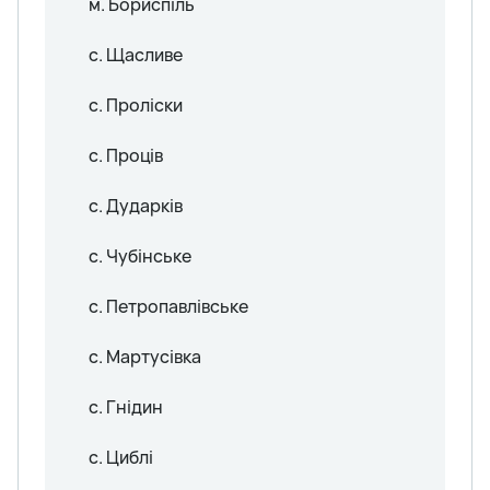
м. Бориспіль
с. Щасливе
с. Проліски
с. Проців
с. Дударків
с. Чубінське
с. Петропавлівське
с. Мартусівка
с. Гнідин
с. Циблі