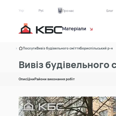
Укр
Рус
Про нас
Блог
Матеріали
Чорнозем
Са
Послуги
Вивіз будівельного сміття
Бориспільський р-н
Торф рослинний
Ек
Вивіз будівельного 
Пісок
Бу
Опис
Ціни
Райони виконання робіт
Ґрунт на підсипку
Тр
Асфальтна крихта
Цегляний бій