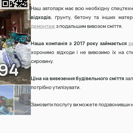
Наш автопарк має всю необхідну спецтехні
Земляні роботи
відходів
, ґрунту, бетону та інших мате
демонтаж
з подальшим вивозом сміття.
Демонтаж будинку
Наша компанія з 2017 року займається
р
хоронимо відходи і не вивозимо їх на ст
сировину.
Ціна на вивезення будівельного сміття
зал
потрібно утилізувати.
Замовити послугу ви можете подзвонивши н