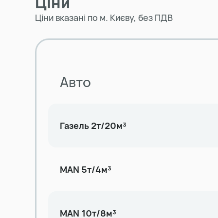
Ціни
Ціни вказані по м. Києву, без ПДВ
Авто
Газель 2т/20м³
MAN 5т/4м³
MAN 10т/8м³