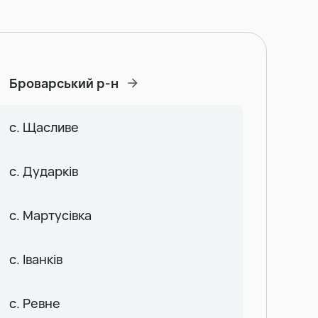
Броварський р-н
с. Щасливе
с. Дударків
с. Мартусівка
с. Іванків
с. Ревне