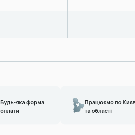
Будь-яка форма
Працюємо по Киє
оплати
та області