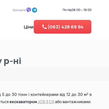
Пн-Нд
08:00 — 19:00
Контакти
Ціни
(063) 428 69 94
 ділянки
Промисловий демонтаж
Берегоукріплення
 р-ні
Зворотня засипка
егу
Вертикальне планування
Рециклінг - Дроблення бето
д 5 до 30 тонн і контейнерами від 12 до 30 м³ в
ється
екскаватором
JCB 3 CX
або вантажниками.
Утилізація резини