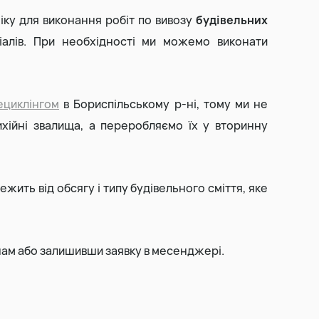
ку для виконання робіт по вивозу
будівельних
Виїмка торфу
ріалів. При необхідності ми можемо виконати
Прибирання та вивіз снігу
ециклінгом
в Бориспільському р-ні, тому ми не
ихійні звалища, а переробляємо їх у вторинну
ежить від обсягу і типу будівельного сміття, яке
ам або залишивши заявку в месенджері.