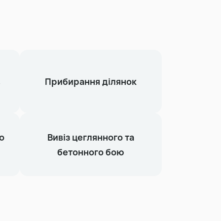
в
Прибирання ділянок
о
Вивіз цеглянного та
бетонного бою