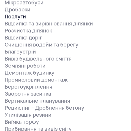
Мікроавтобуси
Дробарки
Послуги
Відсипка та вирівнювання ділянки
Розчистка ділянок
Відсипка доріг
Очищення водойм та берегу
Благоустрій
Вивіз будівельного сміття
Земляні роботи
Демонтаж будинку
Промисловий демонтаж
Берегоукріплення
Зворотня засипка
Вертикальне планування
Рециклінг - Дроблення бетону
Утилізація резини
Виїмка торфу
Прибирання та вивіз снігу