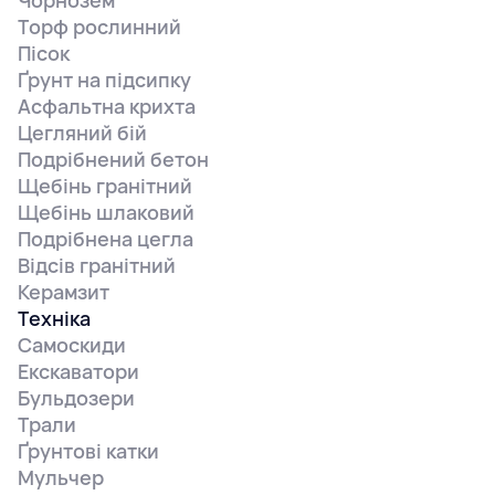
Чорнозем
Торф рослинний
Пісок
Ґрунт на підсипку
Асфальтна крихта
Цегляний бій
Подрібнений бетон
Щебінь гранітний
Щебінь шлаковий
Подрібнена цегла
Відсів гранітний
Керамзит
Техніка
Самоскиди
Екскаватори
Бульдозери
Трали
Ґрунтові катки
Мульчер