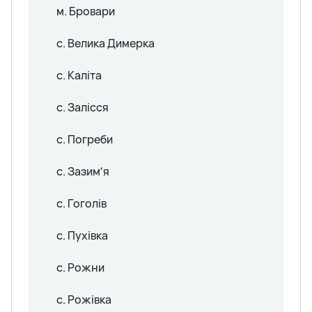
м. Бровари
с. Велика Димерка
с. Каліта
с. Залісся
с. Погреби
с. Зазимʼя
с. Гоголів
с. Пухівка
с. Рожни
с. Рожівка