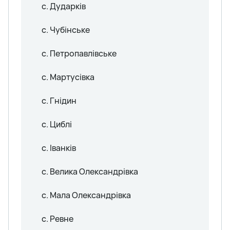
с. Дударків
с. Чубінське
с. Петропавлівське
с. Мартусівка
с. Гнідин
с. Циблі
с. Іванків
с. Велика Олександрівка
с. Мала Олександрівка
с. Ревне