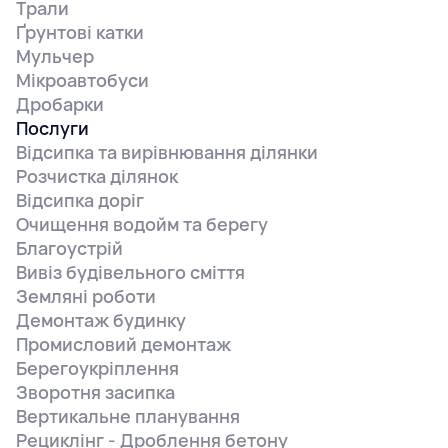
Трали
Ґрунтові катки
Мульчер
Мікроавтобуси
Дробарки
Послуги
Відсипка та вирівнювання ділянки
Розчистка ділянок
Відсипка доріг
Очищення водойм та берегу
Благоустрій
Вивіз будівельного сміття
Земляні роботи
Демонтаж будинку
Промисловий демонтаж
Берегоукріплення
Зворотня засипка
Вертикальне планування
Рециклінг - Дроблення бетону