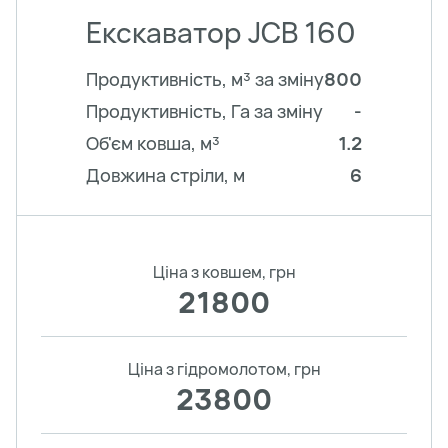
Екскаватор JCB 160
Продуктивність, м³ за зміну
800
Продуктивність, Га за зміну
-
Об'єм ковша, м³
1.2
Довжина стріли, м
6
Ціна з ковшем, грн
21800
Ціна з гідромолотом, грн
23800