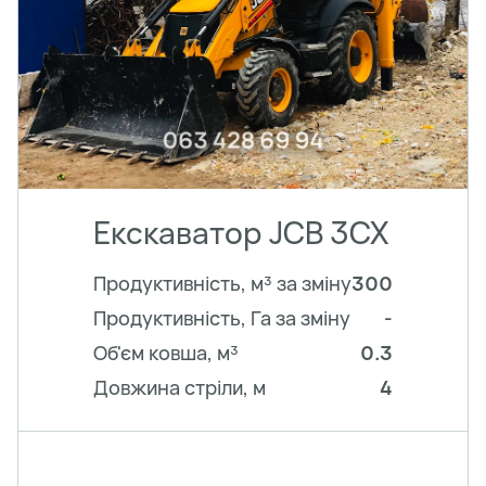
Екскаватор JCB 3CX
Продуктивність, м³ за зміну
300
Продуктивність, Га за зміну
-
Об'єм ковша, м³
0.3
Довжина стріли, м
4