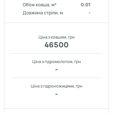
Об'єм ковша, м³
0.01
Довжина стріли, м
-
Ціна з ковшем, грн
46500
Ціна з гідромолотом, грн
-
Ціна з гідроножицями, грн
-