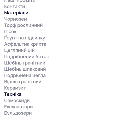
Наші проєкти
Контакти
Матеріали
Чорнозем
Торф рослинний
Пісок
Ґрунт на підсипку
Асфальтна крихта
Цегляний бій
Подрібнений бетон
Щебінь гранітний
Щебінь шлаковий
Подрібнена цегла
Відсів гранітний
Керамзит
Техніка
Самоскиди
Екскаватори
Бульдозери