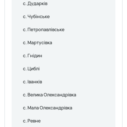
с. Дударків
с. Чубінське
с. Петропавлівське
с. Мартусівка
с. Гнідин
с. Циблі
с. Іванків
с. Велика Олександрівка
с. Мала Олександрівка
с. Ревне