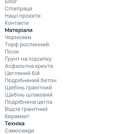
Блог
Співпраця
Наші проєкти
Контакти
Матеріали
Чорнозем
Торф рослинний
Пісок
Ґрунт на підсипку
Асфальтна крихта
Цегляний бій
Подрібнений бетон
Щебінь гранітний
Щебінь шлаковий
Подрібнена цегла
Відсів гранітний
Керамзит
Техніка
Самоскиди