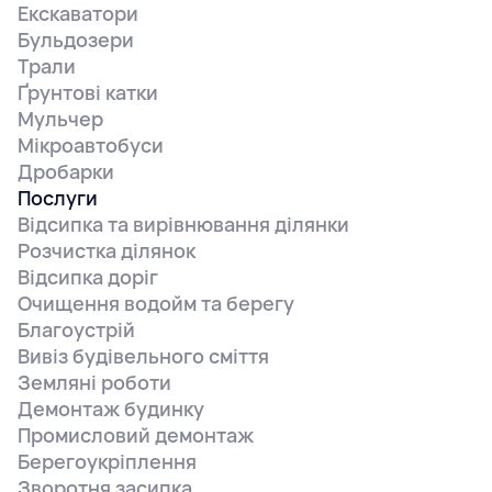
Екскаватори
Бульдозери
Трали
Ґрунтові катки
Мульчер
Мікроавтобуси
Дробарки
Послуги
Відсипка та вирівнювання ділянки
Розчистка ділянок
Відсипка доріг
Очищення водойм та берегу
Благоустрій
Вивіз будівельного сміття
Земляні роботи
Демонтаж будинку
Промисловий демонтаж
Берегоукріплення
Зворотня засипка